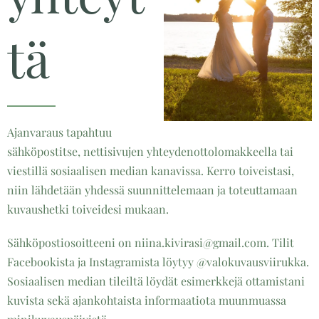
tä
Ajanvaraus tapahtuu
sähköpostitse, nettisivujen yhteydenottolomakkeella tai
viestillä sosiaalisen median kanavissa. Kerro toiveistasi,
niin lähdetään yhdessä suunnittelemaan ja toteuttamaan
kuvaushetki toiveidesi mukaan.
Sähköpostiosoitteeni on niina.kivirasi@gmail.com. Tilit
Facebookista ja Instagramista löytyy @valokuvausviirukka.
Sosiaalisen median tileiltä löydät esimerkkejä ottamistani
kuvista sekä ajankohtaista informaatiota muunmuassa