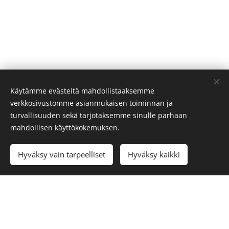
Käytämme evästeitä mahdollistaaksemme
verkkosivustomme asianmukaisen toiminnan ja
turvallisuuden sekä tarjotaksemme sinulle parhaan
mahdollisen käyttökokemuksen.
Hyväksy vain tarpeelliset
Hyväksy kaikki