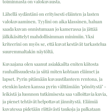
toiminnasta on valokuvausta.
Lähellä sydäntäni on erityisesti eläinten ja lasten
valokuvaaminen. Tyylini on aika klassinen, haluan
saada kuvan onnistumaan jo kamerassa ja jättää
jälkikäsittelyt mahdollisimman minimiin. Yksi
kriteerini on myös se, että kuvat kestävät tarkastelua
suuremmaltakin näytöltä.
Kuvaajana olen saanut asiakkailta eniten kiitosta
rauhallisuudesta ja siitä miten kohtaan eläimet ja
lapset. Pyrin pitämään kuvaustilanteen rentona, ja
etenkin lasten kanssa pyrin välttämään "pönötystä" -
leikistä ja luonnon tutkimisesta saa valloittavia kuvia,
ja pienet tehtävät helpottavat jännitystä. Eläimiä
kuvatessa pidetään riittävästi taukoja ja palkataan